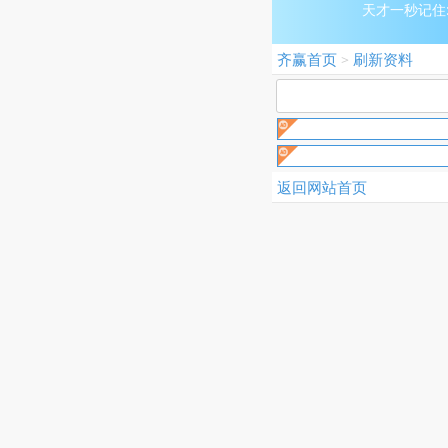
天才一秒记住:w
齐赢首页
刷新资料
>
返回网站首页