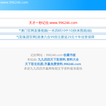
ww.996246.com
天才一秒记住:www.996246.com
*澳门官网直播视频(一肖四码10中10)快来围观(稳)
*[彩集团官网]港澳六合99倍注册送29元十年信誉保障
记好网址：996246.com
收藏书签
本站由:
九九四四天下彩资料,资料大全
天下彩玄机图,齐赢免费资料,996246.com
承诺九九四四齐赢网每期文字资料最准最快