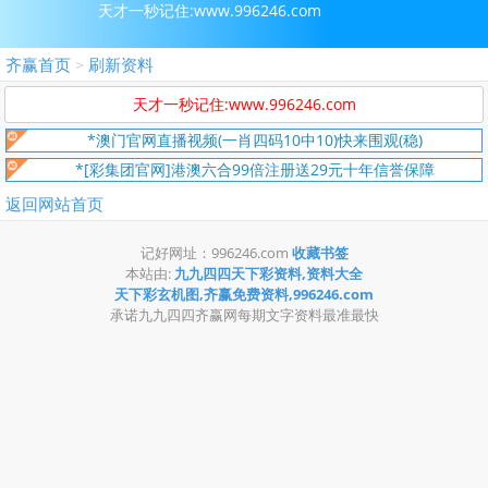
天才一秒记住:www.996246.com
齐赢首页
刷新资料
>
天才一秒记住:www.996246.com
*澳门官网直播视频(一肖四码10中10)快来围观(稳)
*[彩集团官网]港澳六合99倍注册送29元十年信誉保障
返回网站首页
记好网址：996246.com
收藏书签
本站由:
九九四四天下彩资料,资料大全
天下彩玄机图,齐赢免费资料,996246.com
承诺九九四四齐赢网每期文字资料最准最快