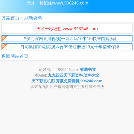
天才一秒记住:www.996246.com
齐赢首页
刷新资料
>
天才一秒记住:www.996246.com
*澳门官网直播视频(一肖四码10中10)快来围观(稳)
*[彩集团官网]港澳六合99倍注册送29元十年信誉保障
返回网站首页
记好网址：996246.com
收藏书签
本站由:
九九四四天下彩资料,资料大全
天下彩玄机图,齐赢免费资料,996246.com
承诺九九四四齐赢网每期文字资料最准最快