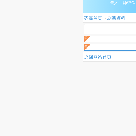
天才一秒记住:w
齐赢首页
刷新资料
>
返回网站首页