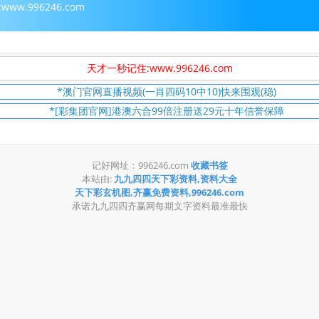
ww.996246.com
天才一秒记住:www.996246.com
*澳门官网直播视频(一肖四码10中10)快来围观(稳)
*[彩集团官网]港澳六合99倍注册送29元十年信誉保障
记好网址：996246.com
收藏书签
本站由:
九九四四天下彩资料,资料大全
天下彩玄机图,齐赢免费资料,996246.com
承诺九九四四齐赢网每期文字资料最准最快