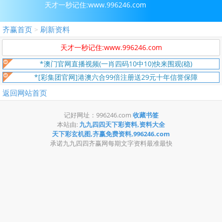
天才一秒记住:www.996246.com
齐赢首页
刷新资料
>
天才一秒记住:www.996246.com
*澳门官网直播视频(一肖四码10中10)快来围观(稳)
*[彩集团官网]港澳六合99倍注册送29元十年信誉保障
返回网站首页
记好网址：996246.com
收藏书签
本站由:
九九四四天下彩资料,资料大全
天下彩玄机图,齐赢免费资料,996246.com
承诺九九四四齐赢网每期文字资料最准最快