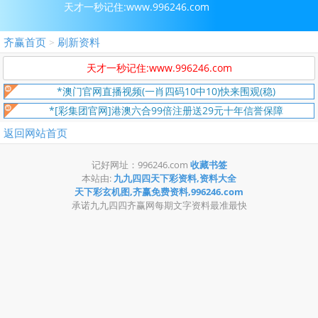
天才一秒记住:www.996246.com
齐赢首页
刷新资料
>
天才一秒记住:www.996246.com
*澳门官网直播视频(一肖四码10中10)快来围观(稳)
*[彩集团官网]港澳六合99倍注册送29元十年信誉保障
返回网站首页
记好网址：996246.com
收藏书签
本站由:
九九四四天下彩资料,资料大全
天下彩玄机图,齐赢免费资料,996246.com
承诺九九四四齐赢网每期文字资料最准最快