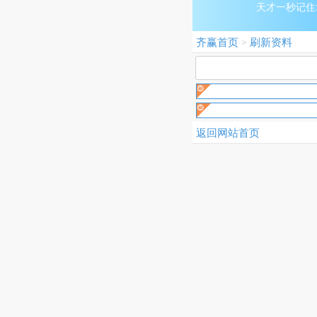
天才一秒记住:w
齐赢首页
刷新资料
>
返回网站首页