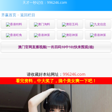
天才一秒记住：996246.com
齐赢首页
返回栏目
>
香港特料
澳门淘料
澳彩五码
九龙信息
香港旺角
香港神算
澳彩神算
香港神算
澳门官网直播视频(一肖四码10中10)快来围观(稳)
请收藏好本站网址：
996246.com
看完资料，中大奖了，搞个美女爽一下吧！