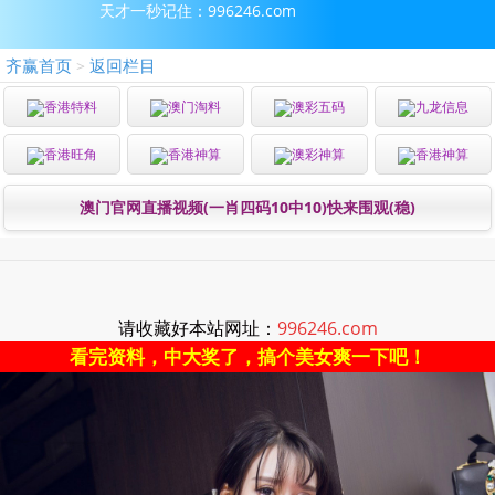
天才一秒记住：996246.com
齐赢首页
返回栏目
>
香港特料
澳门淘料
澳彩五码
九龙信息
香港旺角
香港神算
澳彩神算
香港神算
澳门官网直播视频(一肖四码10中10)快来围观(稳)
请收藏好本站网址：
996246.com
看完资料，中大奖了，搞个美女爽一下吧！