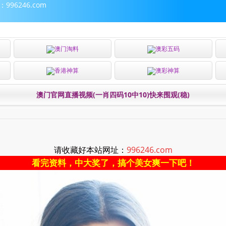
96246.com
澳门淘料
澳彩五码
香港神算
澳彩神算
澳门官网直播视频(一肖四码10中10)快来围观(稳)
请收藏好本站网址：
996246.com
看完资料，中大奖了，搞个美女爽一下吧！