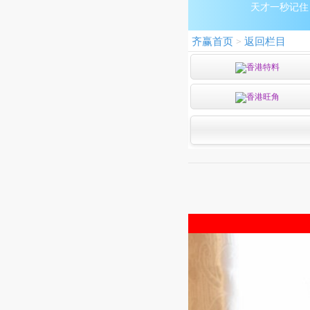
天才一秒记住：9
齐赢首页
返回栏目
>
香港特料
香港旺角