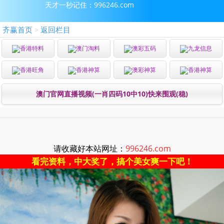
天才一秒记住：996246.com
齐赢首页
返回栏目
>
香港特料
澳门淘料
澳彩五码
九龙信息
香港旺角
香港神算
澳彩神算
香港神算
澳门官网直播视频(一肖四码10中10)快来围观(稳)
请收藏好本站网址：
996246.com
看完资料，中大奖了，搞个美女爽一下吧！