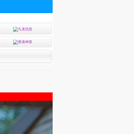
九龙信息
香港神算