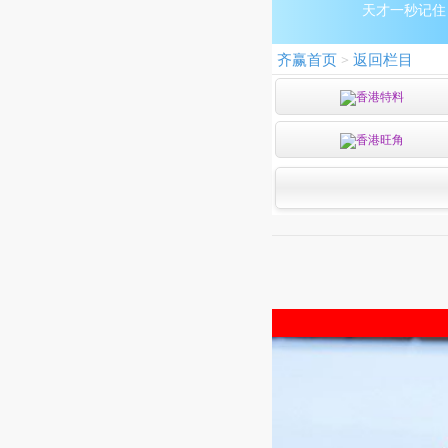
天才一秒记住：9
齐赢首页
返回栏目
>
香港特料
香港旺角