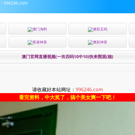
96246.com
澳门淘料
澳彩五码
香港神算
澳彩神算
澳门官网直播视频(一肖四码10中10)快来围观(稳)
请收藏好本站网址：
996246.com
看完资料，中大奖了，搞个美女爽一下吧！