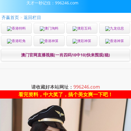
天才一秒记住：996246.com
齐赢首页
返回栏目
>
香港特料
澳门淘料
澳彩五码
九龙信息
香港旺角
香港神算
澳彩神算
香港神算
澳门官网直播视频(一肖四码10中10)快来围观(稳)
请收藏好本站网址：
996246.com
看完资料，中大奖了，搞个美女爽一下吧！