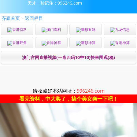
天才一秒记住：996246.com
齐赢首页
返回栏目
>
香港特料
澳门淘料
澳彩五码
九龙信息
香港旺角
香港神算
澳彩神算
香港神算
澳门官网直播视频(一肖四码10中10)快来围观(稳)
请收藏好本站网址：
996246.com
看完资料，中大奖了，搞个美女爽一下吧！