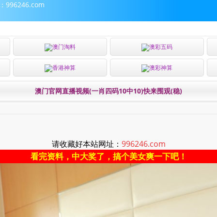
96246.com
澳门淘料
澳彩五码
香港神算
澳彩神算
澳门官网直播视频(一肖四码10中10)快来围观(稳)
请收藏好本站网址：
996246.com
看完资料，中大奖了，搞个美女爽一下吧！