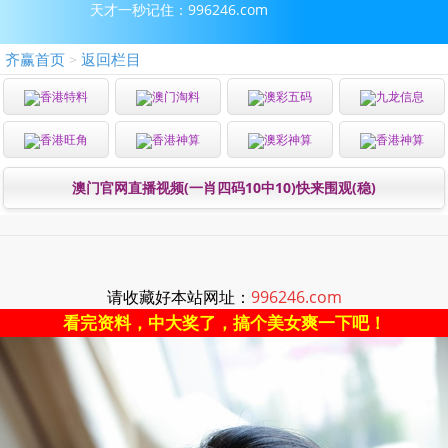
天才一秒记住：996246.com
齐赢首页
返回栏目
>
香港特料
澳门淘料
澳彩五码
九龙信息
香港旺角
香港神算
澳彩神算
香港神算
澳门官网直播视频(一肖四码10中10)快来围观(稳)
请收藏好本站网址：
996246.com
看完资料，中大奖了，搞个美女爽一下吧！