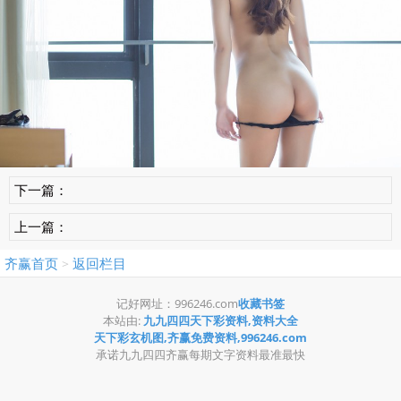
下一篇：
上一篇：
齐赢首页
返回栏目
>
记好网址：996246.com
收藏书签
本站由:
九九四四天下彩资料,资料大全
天下彩玄机图,齐赢免费资料,996246.com
承诺九九四四齐赢每期文字资料最准最快