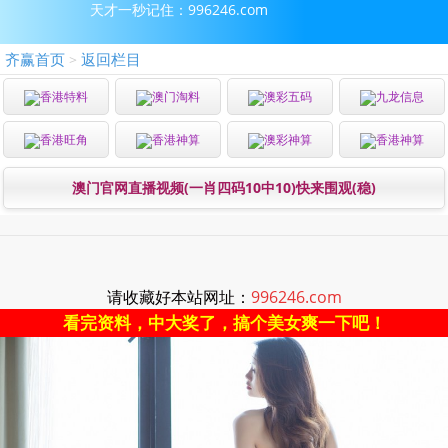
天才一秒记住：996246.com
齐赢首页
返回栏目
>
香港特料
澳门淘料
澳彩五码
九龙信息
香港旺角
香港神算
澳彩神算
香港神算
澳门官网直播视频(一肖四码10中10)快来围观(稳)
请收藏好本站网址：
996246.com
看完资料，中大奖了，搞个美女爽一下吧！