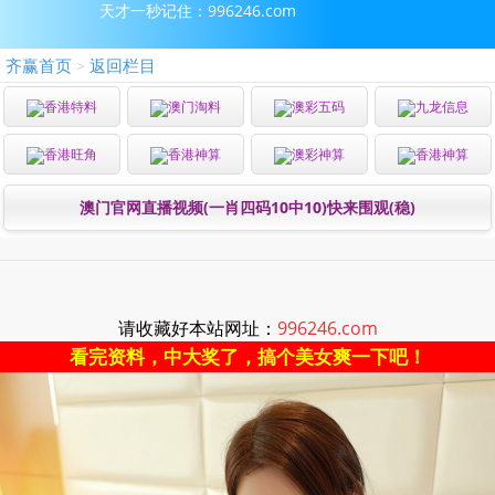
天才一秒记住：996246.com
齐赢首页
返回栏目
>
香港特料
澳门淘料
澳彩五码
九龙信息
香港旺角
香港神算
澳彩神算
香港神算
澳门官网直播视频(一肖四码10中10)快来围观(稳)
请收藏好本站网址：
996246.com
看完资料，中大奖了，搞个美女爽一下吧！