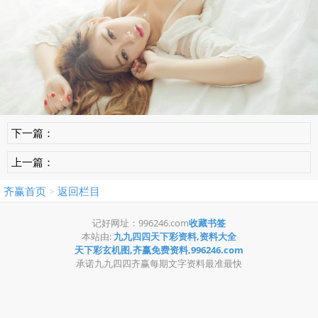
下一篇：
上一篇：
齐赢首页
返回栏目
>
记好网址：996246.com
收藏书签
本站由:
九九四四天下彩资料,资料大全
天下彩玄机图,齐赢免费资料,996246.com
承诺九九四四齐赢每期文字资料最准最快