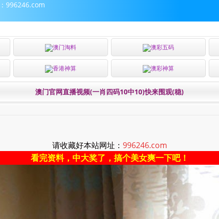
96246.com
澳门淘料
澳彩五码
香港神算
澳彩神算
澳门官网直播视频(一肖四码10中10)快来围观(稳)
请收藏好本站网址：
996246.com
看完资料，中大奖了，搞个美女爽一下吧！