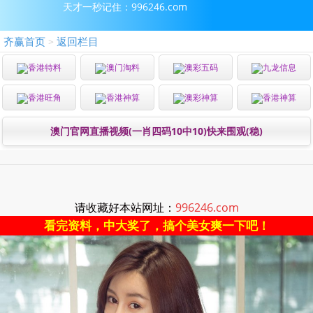
天才一秒记住：996246.com
齐赢首页
返回栏目
>
香港特料
澳门淘料
澳彩五码
九龙信息
香港旺角
香港神算
澳彩神算
香港神算
澳门官网直播视频(一肖四码10中10)快来围观(稳)
请收藏好本站网址：
996246.com
看完资料，中大奖了，搞个美女爽一下吧！