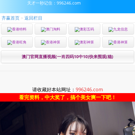
天才一秒记住：996246.com
齐赢首页
返回栏目
>
香港特料
澳门淘料
澳彩五码
九龙信息
香港旺角
香港神算
澳彩神算
香港神算
澳门官网直播视频(一肖四码10中10)快来围观(稳)
请收藏好本站网址：
996246.com
看完资料，中大奖了，搞个美女爽一下吧！