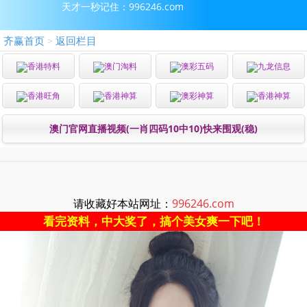
天才一秒记住：996246.com
齐赢首页
返回栏目
>
香港特料
澳门淘料
澳彩五码
九龙信息
香港旺角
香港神算
澳彩神算
香港神算
澳门官网直播视频(一肖四码10中10)快来围观(稳)
请收藏好本站网址：
996246.com
看完资料，中大奖了，搞个美女爽一下吧！