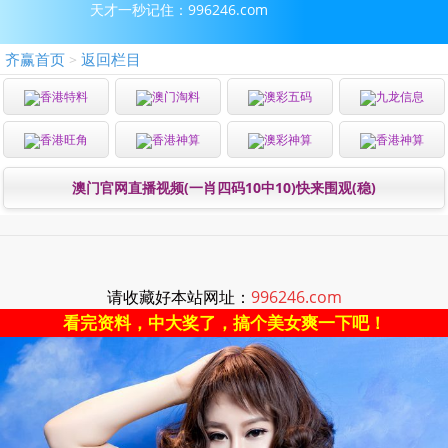
天才一秒记住：996246.com
齐赢首页
返回栏目
>
香港特料
澳门淘料
澳彩五码
九龙信息
香港旺角
香港神算
澳彩神算
香港神算
澳门官网直播视频(一肖四码10中10)快来围观(稳)
请收藏好本站网址：
996246.com
看完资料，中大奖了，搞个美女爽一下吧！