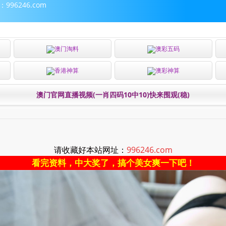
96246.com
澳门淘料
澳彩五码
香港神算
澳彩神算
澳门官网直播视频(一肖四码10中10)快来围观(稳)
请收藏好本站网址：
996246.com
看完资料，中大奖了，搞个美女爽一下吧！