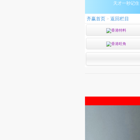
天才一秒记住：9
齐赢首页
返回栏目
>
香港特料
香港旺角