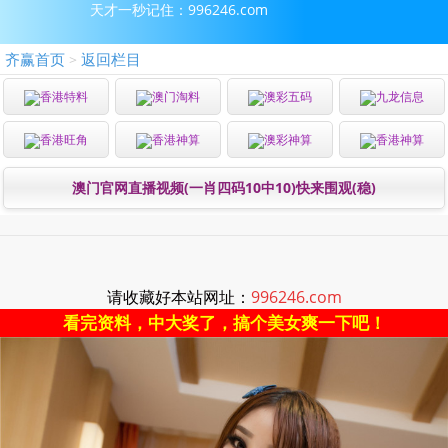
天才一秒记住：996246.com
齐赢首页
返回栏目
>
香港特料
澳门淘料
澳彩五码
九龙信息
香港旺角
香港神算
澳彩神算
香港神算
澳门官网直播视频(一肖四码10中10)快来围观(稳)
请收藏好本站网址：
996246.com
看完资料，中大奖了，搞个美女爽一下吧！