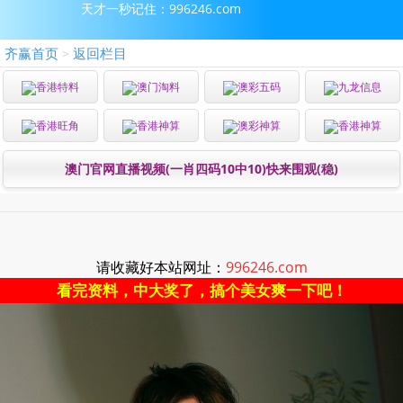
天才一秒记住：996246.com
齐赢首页
返回栏目
>
香港特料
澳门淘料
澳彩五码
九龙信息
香港旺角
香港神算
澳彩神算
香港神算
澳门官网直播视频(一肖四码10中10)快来围观(稳)
请收藏好本站网址：
996246.com
看完资料，中大奖了，搞个美女爽一下吧！