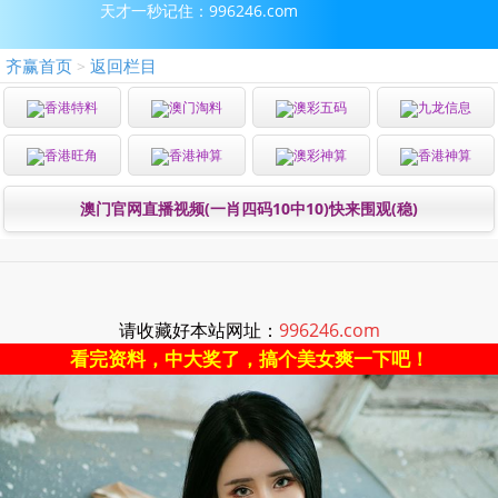
天才一秒记住：996246.com
齐赢首页
返回栏目
>
香港特料
澳门淘料
澳彩五码
九龙信息
香港旺角
香港神算
澳彩神算
香港神算
澳门官网直播视频(一肖四码10中10)快来围观(稳)
请收藏好本站网址：
996246.com
看完资料，中大奖了，搞个美女爽一下吧！