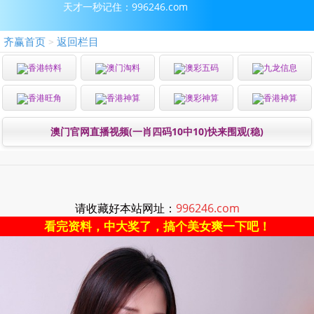
天才一秒记住：996246.com
齐赢首页
返回栏目
>
香港特料
澳门淘料
澳彩五码
九龙信息
香港旺角
香港神算
澳彩神算
香港神算
澳门官网直播视频(一肖四码10中10)快来围观(稳)
请收藏好本站网址：
996246.com
看完资料，中大奖了，搞个美女爽一下吧！