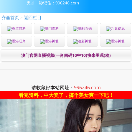
天才一秒记住：996246.com
齐赢首页
返回栏目
>
香港特料
澳门淘料
澳彩五码
九龙信息
香港旺角
香港神算
澳彩神算
香港神算
澳门官网直播视频(一肖四码10中10)快来围观(稳)
请收藏好本站网址：
996246.com
看完资料，中大奖了，搞个美女爽一下吧！