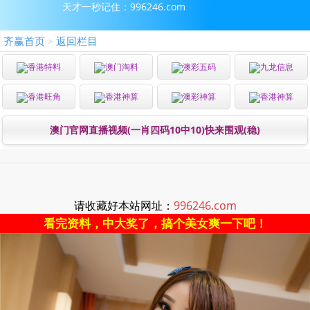
天才一秒记住：996246.com
齐赢首页
返回栏目
>
香港特料
澳门淘料
澳彩五码
九龙信息
香港旺角
香港神算
澳彩神算
香港神算
澳门官网直播视频(一肖四码10中10)快来围观(稳)
请收藏好本站网址：
996246.com
看完资料，中大奖了，搞个美女爽一下吧！