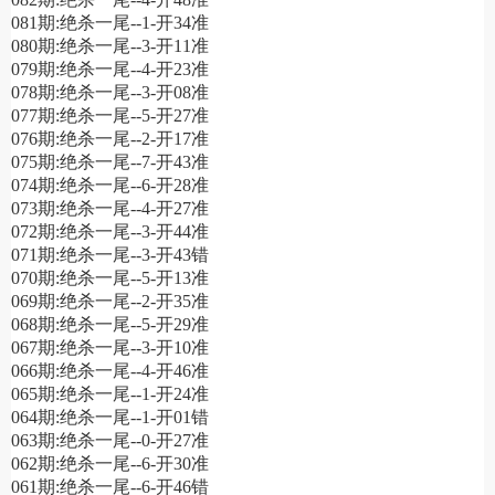
081期:绝杀一尾--1-开34准
080期:绝杀一尾--3-开11准
079期:绝杀一尾--4-开23准
078期:绝杀一尾--3-开08准
077期:绝杀一尾--5-开27准
076期:绝杀一尾--2-开17准
075期:绝杀一尾--7-开43准
074期:绝杀一尾--6-开28准
073期:绝杀一尾--4-开27准
072期:绝杀一尾--3-开44准
071期:绝杀一尾--3-开43错
070期:绝杀一尾--5-开13准
069期:绝杀一尾--2-开35准
068期:绝杀一尾--5-开29准
067期:绝杀一尾--3-开10准
066期:绝杀一尾--4-开46准
065期:绝杀一尾--1-开24准
064期:绝杀一尾--1-开01错
063期:绝杀一尾--0-开27准
062期:绝杀一尾--6-开30准
061期:绝杀一尾--6-开46错