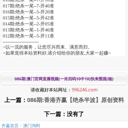
017期:绝杀一尾--7-开40准
016期:绝杀一尾--5-开20准
015期:绝杀一尾--5-开42准
014期:绝杀一尾--2-开05准
013期:绝杀一尾--1-开46准
012期:绝杀一尾--5-开11准
-------------------------
>以一流的服务，让您尽兴而来、满意而归。
>如果觉得本站资料好,请介绍给你的朋友,大家一起赚~
086期:澳门官网直播视频(一肖四码10中10)快来围观(稳)
请收藏好本站网址：
996246.com
上一篇：
086期:香港齐赢【绝杀半波】原创资料
下一篇：没有了
齐赢首页
澳门淘料
>