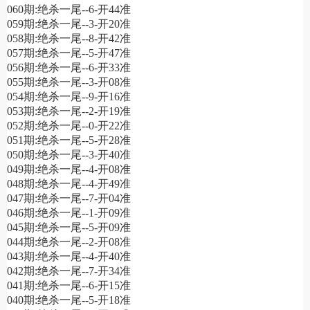
060期:绝杀一尾--6-开44准
059期:绝杀一尾--3-开20准
058期:绝杀一尾--8-开42准
057期:绝杀一尾--5-开47准
056期:绝杀一尾--6-开33准
055期:绝杀一尾--3-开08准
054期:绝杀一尾--9-开16准
053期:绝杀一尾--2-开19准
052期:绝杀一尾--0-开22准
051期:绝杀一尾--5-开28准
050期:绝杀一尾--3-开40准
049期:绝杀一尾--4-开08准
048期:绝杀一尾--4-开49准
047期:绝杀一尾--7-开04准
046期:绝杀一尾--1-开09准
045期:绝杀一尾--5-开09准
044期:绝杀一尾--2-开08准
043期:绝杀一尾--4-开40准
042期:绝杀一尾--7-开34准
041期:绝杀一尾--6-开15准
040期:绝杀一尾--5-开18准