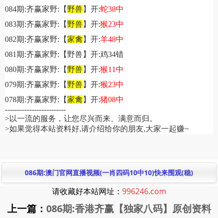
084期:齐赢家野:【
野兽
】开:
蛇38中
083期:齐赢家野:【
野兽
】开:
猴23中
082期:齐赢家野:【
家禽
】开:
羊48中
081期:齐赢家野:【野兽】开:鸡34错
080期:齐赢家野:【
野兽
】开:
猴11中
079期:齐赢家野:【
野兽
】开:
猴23中
078期:齐赢家野:【
家禽
】开:
猪08中
-------------------------
>以一流的服务，让您尽兴而来、满意而归。
>如果觉得本站资料好,请介绍给你的朋友,大家一起赚~
086期:澳门官网直播视频(一肖四码10中10)快来围观(稳)
请收藏好本站网址：
996246.com
上一篇：
086期:香港齐赢【独家八码】原创资料